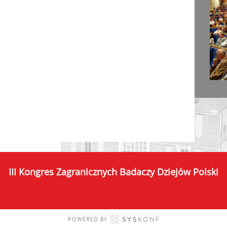
III Kongres Zagranicznych Badaczy Dziejów Polski