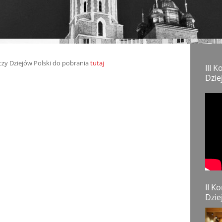
czy Dziejów Polski do pobrania
tutaj
III 
Dzie
II K
Dzie