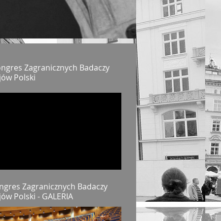
Kongres Zagranicznych Badaczy
jów Polski
ongres Zagranicznych Badaczy
jów Polski - GALERIA